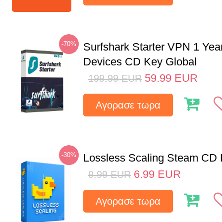
-70%
Surfshark Starter VPN 1 Yea
Devices CD Key Global
59.99
EUR
199.99
EUR
Αγορασε τωρα
-30%
Lossless Scaling Steam CD 
6.99
EUR
9.99
EUR
Αγορασε τωρα