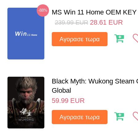
-88%
MS Win 11 Home OEM KE
28.61
EUR
239.99
EUR
Αγορασε τωρα
Black Myth: Wukong Steam
Global
59.99
EUR
Αγορασε τωρα