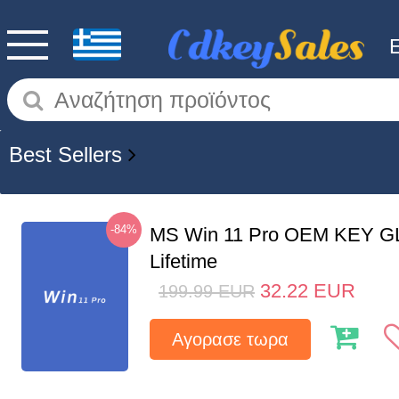
Best Sellers
-84%
MS Win 11 Pro OEM KEY G
Lifetime
32.22
EUR
199.99
EUR
Αγορασε τωρα