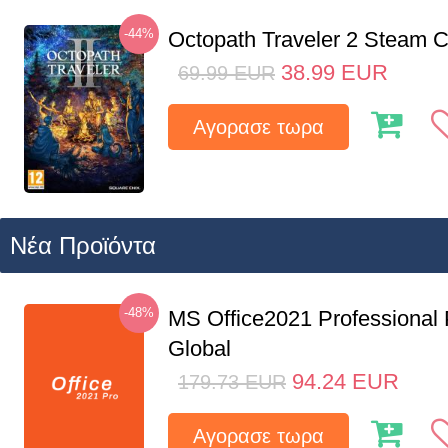
-44%
Octopath Traveler 2 Steam
38.99
EUR
69.99
EUR
Αγορασε τωρα
Νέα Προϊόντα
-48%
MS Office2021 Professional
Global
94.24
EUR
179.73
EUR
Αγορασε τωρα